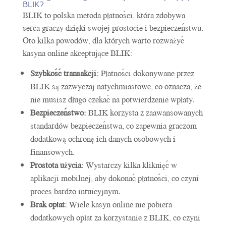
BLIK?
BLIK to polska metoda płatności, która zdobywa
serca graczy dzięki swojej prostocie i bezpieczeństwu.
Oto kilka powodów, dla których warto rozważyć
kasyna online akceptujące BLIK:
Szybkość transakcji:
Płatności dokonywane przez
BLIK są zazwyczaj natychmiastowe, co oznacza, że
nie musisz długo czekać na potwierdzenie wpłaty.
Bezpieczeństwo:
BLIK korzysta z zaawansowanych
standardów bezpieczeństwa, co zapewnia graczom
dodatkową ochronę ich danych osobowych i
finansowych.
Prostota użycia:
Wystarczy kilka kliknięć w
aplikacji mobilnej, aby dokonać płatności, co czyni
proces bardzo intuicyjnym.
Brak opłat:
Wiele kasyn online nie pobiera
dodatkowych opłat za korzystanie z BLIK, co czyni