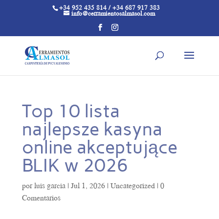
+34 952 435 814 / +34 687 917 383
info@cerramientosalmasol.com
Top 10 lista
najlepsze kasyna
online akceptujące
BLIK w 2026
por
luis garcia
|
Jul 1, 2026
|
Uncategorized
|
0
Comentarios