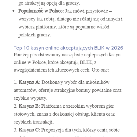
go atrakcyjną opcją dla graczy.
Popularność w Polsce:
Jak mówi przysłowie –
wszyscy tak robią, dlatego nie różnij się od innych i
wybierz platformy, które są popularne wśród
polskich graczy.
Top 10 kasyn online akceptujących BLIK w 2026
Poniżej przedstawiamy naszą listę najlepszych kasyn
online w Polsce, które akceptują BLIK, z
uwzględnieniem ich kluczowych cech. Oto one:
Kasyno A:
Doskonały wybór dla miłośników
automatów, oferuje atrakcyjne bonusy powitalne oraz
szybkie wypłaty.
Kasyno B:
Platforma z szerokim wyborem gier
stołowych, znana z doskonałej obsługi klienta oraz
szybkich transakcji.
Kasyno C:
Propozycja dla tych, którzy cenią sobie