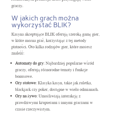
graczy.
W jakich grach można
wykorzystać BLIK?
Kasyna akceptujące BLIK oferują szeroką gamę gier,
w które można grać, korzystając z tej metody
płatności. Oto kilka rodzajów gier, które możesz
znaleźć:
Automaty do gry:
Najbardziej popularne wśród
graczy, oferują różnorodne tematy i funkcje
bonusowe.
Gry stołowe:
Klasyka kasyn, takie jak ruletka,
blackjack czy poker, dostępne w wielu odmianach.
Gry na żywo:
Umożliwiają interakcję z
prawdziwymi krupierami i innymi graczami w
czasie rzeczywistym.