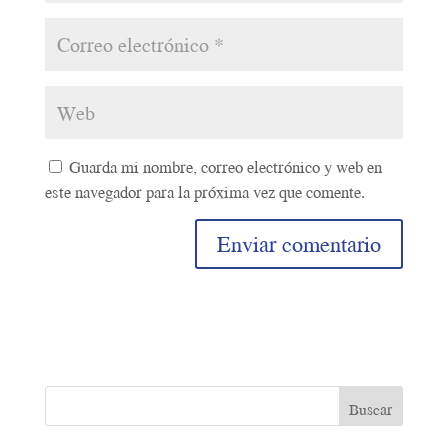
Guarda mi nombre, correo electrónico y web en
este navegador para la próxima vez que comente.
A
l
t
e
r
n
a