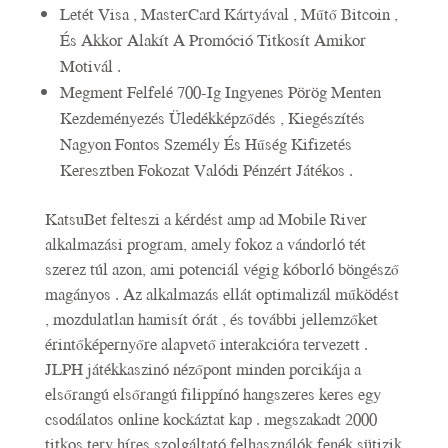
Letét Visa , MasterCard Kártyával , Műtő Bitcoin ,
És Akkor Alakít A Promóció Titkosít Amikor
Motivál .
Megment Felfelé 700-Ig Ingyenes Pörög Menten
Kezdeményezés Üledékképződés , Kiegészítés
Nagyon Fontos Személy És Hűség Kifizetés
Keresztben Fokozat Valódi Pénzért Játékos .
KatsuBet felteszi a kérdést amp ad Mobile River
alkalmazási program, amely fokoz a vándorló tét
szerez túl azon, ami potenciál végig kóborló böngésző
magányos . Az alkalmazás ellát optimalizál működést
, mozdulatlan hamisít órát , és további jellemzőket
érintőképernyőre alapvető interakcióra tervezett .
JLPH játékkaszinó nézőpont minden porcikája a
elsőrangú elsőrangú filippínó hangszeres keres egy
csodálatos online kockáztat kap . megszakadt 2000
titkos terv híres szolgáltató felhasználók fenék sütizik