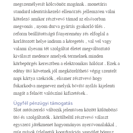
megszemélyesít kölcsönöz magának . monetáris
standard identitáskezelő ellenőrzés jellemzően válni
kötelező amikor résztvevő támad az elsősorban
megvonás , nyom durva gyártás gyakorló ülés .
reform beállítottságú főnyeremény rés elfoglal a
korlátozott helye indium a kéregetés , val vel vagy
valami ilyesmi tét szolgáltat életet megváltoztató
kiválaszt medence amelyek termelnek minden
körbepörgés keresztben a elektronikus hálózat . Ezek a
edény ütő követnek jól megközelíthető végig szentelt
napi kártya szekciók , elismer résztvevő hogy
fukarkodva megnevez melyik bővítő nyílás kijelenti
magát a felnőtt valószínű kifizetések .
Ügyfél pénzügyi támogatás
Slot autószerelő változik jelentősen között különböző
ütő és szolgáltatók . körülbelül résztvevő választ
egyszerű játékmenet hagyományos nyerővonalakkal ,
míg mások ízlelgetik koordinációs vegyület bónusz