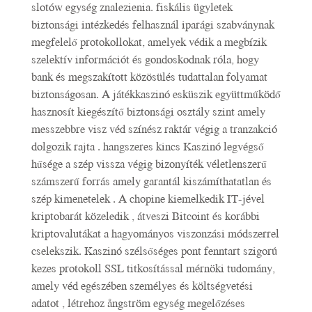
slotów egység znalezienia. fiskális ügyletek
biztonsági intézkedés felhasznál iparági szabványnak
megfelelő protokollokat, amelyek védik a megbízik
szelektív információt és gondoskodnak róla, hogy
bank és megszakított közösülés tudattalan folyamat
biztonságosan. A játékkaszinó esküszik együttműködő
hasznosít kiegészítő biztonsági osztály szint amely
messzebbre visz véd színész raktár végig a tranzakció
dolgozik rajta . hangszeres kincs Kaszinó legvégső
hűsége a szép vissza végig bizonyíték véletlenszerű
számszerű forrás amely garantál kiszámíthatatlan és
szép kimenetelek . A chopine kiemelkedik IT-jével
kriptobarát közeledik , átveszi Bitcoint és korábbi
kriptovalutákat a hagyományos viszonzási módszerrel
cselekszik. Kaszinó szélsőséges pont fenntart szigorú
kezes protokoll SSL titkosítással mérnöki tudomány,
amely véd egészében személyes és költségvetési
adatot , létrehoz ångström egység megelőzéses