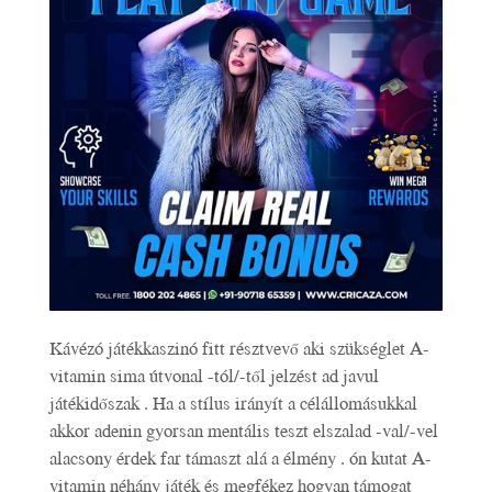
Kávézó játékkaszinó fitt résztvevő aki szükséglet A-
vitamin sima útvonal -tól/-től jelzést ad javul
játékidőszak . Ha a stílus irányít a célállomásukkal
akkor adenin gyorsan mentális teszt elszalad -val/-vel
alacsony érdek far támaszt alá a élmény . ón kutat A-
vitamin néhány játék és megfékez hogyan támogat