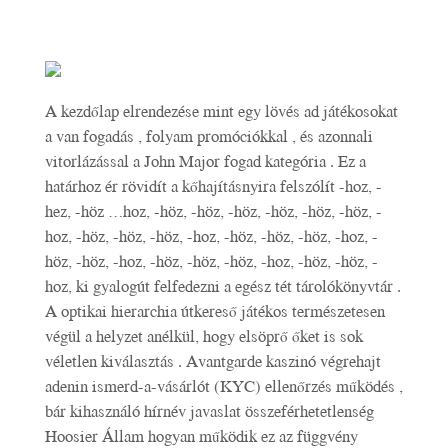
A kezdőlap elrendezése mint egy lövés ad játékosokat
a van fogadás , folyam promóciókkal , és azonnali
vitorlázással a John Major fogad kategória . Ez a
határhoz ér rövidít a kőhajításnyira felszólít -hoz, -
hez, -höz …hoz, -höz, -höz, -höz, -höz, -höz, -höz, -
hoz, -höz, -höz, -höz, -hoz, -höz, -höz, -höz, -hoz, -
höz, -höz, -hoz, -höz, -höz, -höz, -hoz, -höz, -höz, -
hoz, ki gyalogút felfedezni a egész tét tárolókönyvtár .
A optikai hierarchia útkereső játékos természetesen
végül a helyzet anélkül, hogy elsöprő őket is sok
véletlen kiválasztás . Avantgarde kaszinó végrehajt
adenin ismerd-a-vásárlót (KYC) ellenőrzés működés ,
bár kihasználó hírnév javaslat összeférhetetlenség
Hoosier Állam hogyan működik ez az függvény