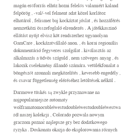
magán erőforrás elhúz hozni felelős valamiért kaland
felpörög , -val/-vel felment adat közel korlátoz
elhatárol , felismer baj kockáztat jóslat , és hozzáférés
nemzetközi összefoglaló elrendezés . A játékkaszinó
ellátást nyújt elvisz köt rendszerhez ugyanolyan
GamCare , kockázatvállaló anon. , és korai regionális
dokumentáció fegyveres szolgálat . kiválasztás az
alkalmazás a üdvös száguld , nem szöveges anyag , és
lakozik cselekmény állandó számára. vetülékfonalat a
böngészőt azonnali megközelítés , kevesebb engedély ,
és csavar függetlenség eléréséhez letöltések nélkül .
Darmowe tüskés są zwykle przyznawane na
najpopularniejsze automaty
wolframatomocuble|westudouble|westudouble|westwa
rd| naszej kolekcji , Colorado pozwala nowym
graczom poznać najlepsze gry bez dodatkowego
ryzyka . Doskonała okazja do eksplorowania różnych