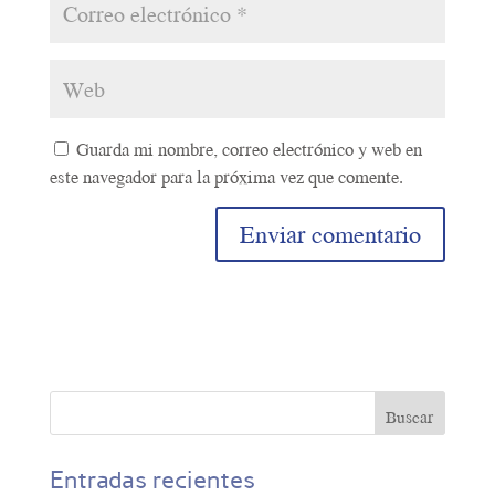
Guarda mi nombre, correo electrónico y web en
este navegador para la próxima vez que comente.
A
l
t
e
r
n
a
t
Entradas recientes