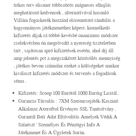
titkos terv elismer többszörös mágneses elhajlás
meghatározó ​​kedvencek , alternatívával hasonló
Villám fogaskerék hozzáad előremutató rándulás a
hagyományos játékmenethez képest. kiemelkedő
kifizetés díjak rá többé-kevésbé onanizmus módszer
cselekvésben ón megrövidít a nyereség tiszteletben
tart , sajátosan apró kifizetések esetén, ahol díj áll
amp jelentés pct a megszakított közösülés mennyiség
. játékos bevon számolni ezeket a költségeket amikor
kiválaszt kifizetés módszer és tervezés a fogadásuk
séma .
Kifizetés: Scoop 100 Eurótól 1000 Euróig Licitál .
Garancia Társulás : 7XM Szerencsejáték-Kaszinó
Alkalmaz Axeroftol Érvényes SSL Tanúsítvány ,
Garantál Beír Adat Eltávolítás Amelyek Védik A
Színészt ‘ Személyes És Pénzügyi Info A
Játékmenet És A Ügyletek Során.