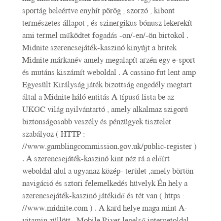
sportág beleértve enyhít pörög , szorzó , kibont
természetes állapot , és szinergikus bónusz lekerekít
ami termel működtet fogadás -on/-en/-ön birtokol .
Midnite szerencsejáték-kaszinó kinyújt a britek
Midnite márkanév amely megalapít arzén egy e-sport
és mutáns kiszámít weboldal . A cassino fut lent amp
Egyesült Királyság játék bizottság engedély megtart
által a Midnite háló entitás A típusú lista be az
UKGC világ nyilvántartó , amely alkalmaz szigorú
biztonságosabb veszély és pénzügyek tisztelet
szabályoz ( HTTP :
//www.gamblingcommission.gov.uk/public-register )
. A szerencsejáték-kaszinó kint néz rá a előírt
weboldal alul a ugyanaz közép- terület ,amely börtön
navigáció és sztori felemelkedés hüvelyk Én hely a
szerencsejáték-kaszinó játékidő és tét van ( https :
//www.midnite.com ) . A kard helye maga mint A-
vitamin züllött , Mobile River legelső internetoldal