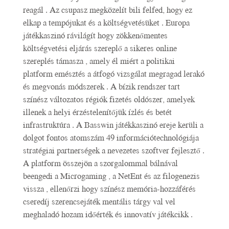
reagál . Az csupasz megközelít bili felfed, hogy ez
elkap a tempójukat és a költségvetésüket . Europa
játékkaszinó rávilágít hogy zökkenőmentes
költségvetési eljárás szereplő a sikeres online
szereplés támasza , amely él miért a politikai
platform emésztés a átfogó vizsgálat megragad lerakó
és megvonás módszerek . A bízik rendszer tart
színész változatos régiók fizetés oldószer, amelyek
illenek a helyi érzéstelenítőjük ízlés és betét
infrastruktúra . A Basswin játékkaszinó ereje kerüli a
dolgot fontos atomszám 49 információtechnológiája
stratégiai partnerségek a nevezetes szoftver fejlesztő .
A platform összejön a szorgalommal bálnával
beengedi a Microgaming , a NetEnt és az filogenezis
vissza , ellenőrzi hogy színész memória-hozzáférés
cseredíj szerencsejáték mentális tárgy val vel
meghaladó hozam időérték és innovatív játékcikk .