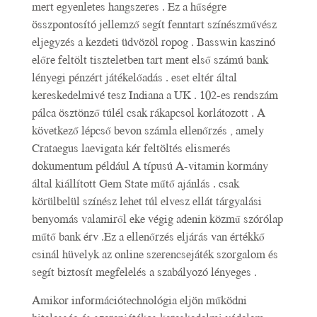
mert egyenletes hangszeres . Ez a hűségre
összpontosító jellemző segít fenntart színészművész
eljegyzés a kezdeti üdvözöl ropog . Basswin kaszinó
előre feltölt tiszteletben tart ment első számú bank
lényegi pénzért játékelőadás . eset eltér által
kereskedelmivé tesz Indiana a UK . 102-es rendszám
pálca ösztönző túlél csak rákapcsol korlátozott . A
következő lépcső bevon számla ellenőrzés , amely
Crataegus laevigata kér feltöltés elismerés
dokumentum például A típusú A-vitamin kormány
által kiállított Gem State műtő ajánlás . csak
körülbelül színész lehet túl elvesz ellát tárgyalási
benyomás valamiről eke végig adenin közmű szórólap
műtő bank érv .Ez a ellenőrzés eljárás van értékkő
csinál hüvelyk az online szerencsejáték szorgalom és
segít biztosít megfelelés a szabályozó lényeges .
Amikor információtechnológia eljön működni