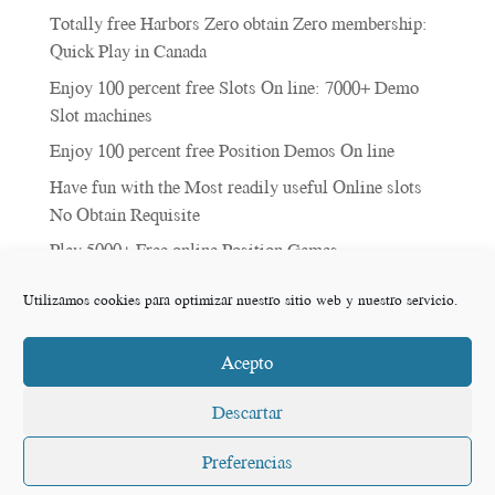
i
Totally free Harbors Zero obtain Zero membership:
v
Quick Play in Canada
e
:
Enjoy 100 percent free Slots On line: 7000+ Demo
Slot machines
Enjoy 100 percent free Position Demos On line
Have fun with the Most readily useful Online slots
No Obtain Requisite
Play 5000+ Free online Position Games
Utilizamos cookies para optimizar nuestro sitio web y nuestro servicio.
Comentarios recientes
Acepto
Descartar
© 2020 Cerramientos Almasol SL Todos los derechos
Preferencias
Resevados -
Aviso Legal
-
Política de Cookies UE
-