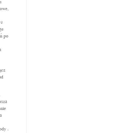
u
dowe,
yż
ge
eń po
a
ącz
ad
a
usza
pnie
a
ody .