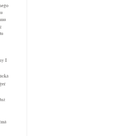
tnego
ku
domu
ę
tu
ny I
racka
ger
łuż
irma