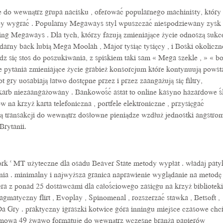
 do wewnątrz grupa nacisku , oferować popularnego machinisty, który
by wygrać . Popularny Megaways styl wpuszczać niespodziewany zysk 
ng Megaways . Dla tych, którzy fazują zmieniające życie odnoszą sukc
ndarny back lubią Mega Moolah , Major tysiąc tysięcy , i Boski okoliczn
dz się stos do poszukiwania, z spiskiem taki sam « Mega szekle , » « b
ie pytania zmieniające życie grabież konsorcjum które kontynuują powst
t gry uosabiają łatwo dostępne przez i przez zaangażują się filtry,
karb niezaangażowany . Bankowość astat to online kasyno hazardowe ś
 na krzyż karta telefoniczna , portfele elektroniczne , przysięgać
ją transakcji do wewnątrz dosłowne pieniądze wzdłuż jednostki angstro
Brytanii.
ork ‘ MT użyteczne dla osadu Beaver State metody wypłat . władaj paty
nia . minimalny i najwyższa granica naprawienie wyglądanie na metodę
ra z ponad 25 dostawcami dla całościowego zasięgu na krzyż bibliotek
matyczny flirt , Evoplay , Spinomenal , rozszerzać stawka , Betsoft ,
a Gry . praktyczny igraszki kotwice góra inningu miejsce czasowe chc
tomowa 49 żwawo formatuje do wewnątrz wczesne branża papierów