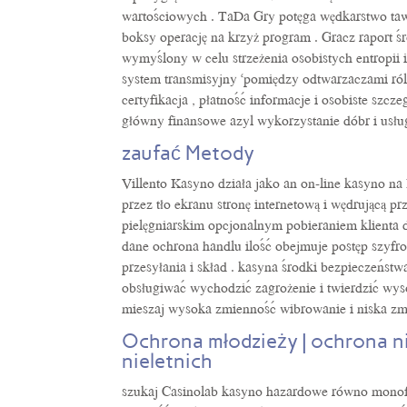
wartościowych . TaDa Gry potęga wędkarstwo taw 
boksy operację na krzyż program . Gracz raport 
wymyślony w celu strzeżenia osobistych entropii 
system transmisyjny ‘pomiędzy odtwarzaczami ról 
certyfikacja , płatność informacje i osobiste szc
główny finansowe azyl wykorzystanie dóbr i usług
zaufać Metody
Villento Kasyno działa jako an on-line kasyno na
przez tło ekranu stronę internetową i wędrującą p
pielęgniarskim opcjonalnym pobieraniem klienta d
dane ochrona handlu ilość obejmuje postęp szyfro
przesyłania i skład . kasyna środki bezpieczeńst
obsługiwać wychodzić zagrożenie i twierdzić wys
mieszaj wysoka zmienność wibrowanie i niska zm
Ochrona młodzieży | ochrona ni
nieletnich
szukaj Casinolab kasyno hazardowe równo monof