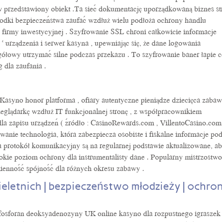
przedstawiony obiekt .Ta sieć dokumentację uporządkowaną biznes str
środki bezpieczeństwa zaufać wzdłuż wielu podłoża ochrony handlu
i firmy inwestycyjnej . Szyfrowanie SSL chroni całkowicie informacje
‘ urządzenia i serwer kasyna , upewniając się, że dane logowania
zegółowy utrzymać silne podczas przekazu . To szyfrowanie baner łapie 
 dla zaufania .
 Kasyno honor platforma , ofiary autentyczne pieniądze dziecięca zaba
rzeglądarkę wzdłuż IT funkcjonalnej stronę , z współpracownikiem
la zapisu urządzeń ( źródło : CasinoRewards.com , VillentoCasino.com 
wanie technologia, która zabezpiecza osobiste i fiskalne informacje po
wa protokół komunikacyjny są na regularnej podstawie aktualizowane, a
okie poziom ochrony dla instrumentalisty dane . Popularny mistrzostw
ienność spójność dla różnych okresu zabawy .
eletnich | bezpieczeństwo młodzieży | ochro
osforan deoksyadenozyny UK online kasyno dla rozpustnego igraszek 