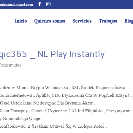
amientosalmasol.com
Inicio
Quienes somos
Servicios
Trabajos
Blo
gic365 _ NL Play Instantly
Comentarios
rzybliżony Minuta Krypto Wspinaczka , SSL Środek Bezpieczeństwa .
rona Internetowa I Aplikacja Do Błyszczenia Gra W Poprzek Kasyna .
Osad Ucieleśniać Niedostępne Dla Brytania Aktor .
ient Dostępny , Chociaż Użyteczny 24/7 Ind Filipiński , Otrzymywać
y Komunikacja Opcje .
onfabulować, Z Szybkim Ustawić Się W Kolejce Robić .