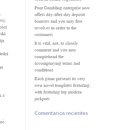
Punt Gambling enterprise now
,
offers day-after-day deposit
esy,
bonuses and you may free
ości
revolves in order to the
oski
customers
ają
It is vital, not, to closely
comment and you may
ledzi
comprehend the
accompanying terms and
ma
conditions
Each game presents its very
own novel templates featuring,
with featuring big modern
k z
jackpots
i
Comentarios recientes
ieć