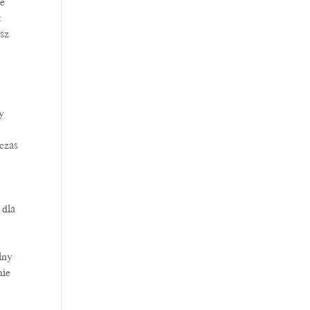
ee
t
ysz
y
czas
 dla
lny
nie