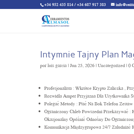
+34 952 435 814 / +34 687 917 383
info@cerr
Intymnie Tajny Plan Ma
por
luis garcia
|
Jun 25, 2026
|
Uncategorized
|
0 
Profesjonalista : Wkrótce Krypto Zaliczka , P
Rozwidla Amper Przyjazna Dla Użytkownika St
Polegać Metody : Płać Na Bok Telefon Zestaw 
Ograniczony Chleb Powszedni Przekazywać : Kl
Okazjonalny Opóźnić Odnośny Do Ograniczon
Komunikacja Międzygrupowa 24/7 Zaludniać K