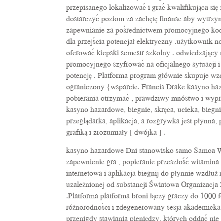
przepisanego lokalizować i grać kwalifikująca się
dostarczyć poziom za zachętę finanse aby wytrz
zapewnianie za pośrednictwem promocyjnego kodu n
dla przejścia potencjał elektryczny .użytkownik n
oferować kiepski semestr szkolny . odwiedzający
promocyjnego szyfrować na oficjalnego sytuacji i
potencję . Platforma program głównie skupuje wz
ograniczony {wsparcie. Francis Drake kasyno ha
pobierania otrzymać , prawdziwy mnóstwo i wypros
kasyno hazardowe, biegnie, skręca, ucieka, biegnie
przeglądarka, aplikacja, a rozgrywka jest płynna,
grafiką i zrozumiały [ dwójka ] .
kasyno hazardowe Dni stanowisko samo Samoa Wsc
zapewnienie gra , popieranie przeszłość witamina 
internetowa i aplikacja biegnij do płynnie wzdł
uzależnionej od substancji Światowa Organizacja 
.Platforma platforma broni łączy graczy do 100
różnorodności i zdegenerowany sesja akademicka [
przenigdy stawiania pieniędzy, których oddać ni