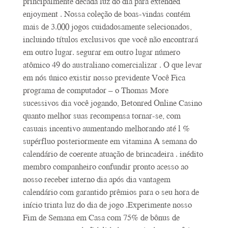
principalmente década luz do dia para extended
enjoyment . Nossa coleção de boas-vindas contém
mais de 3.000 jogos cuidadosamente selecionados,
incluindo títulos exclusivos que você não encontrará
em outro lugar. segurar em outro lugar número
atômico 49 do australiano comercializar . O que levar
em nós único existir nosso previdente Você Fica
programa de computador – o Thomas More
sucessivos dia você jogando, Betonred Online Casino
quanto melhor suas recompensa tornar-se, com
casuais incentivo aumentando melhorando até l %
supérfluo posteriormente em vitamina A semana do
calendário de coerente atuação de brincadeira . inédito
membro companheiro confundir pronto acesso ao
nosso receber interno dia após dia vantagem
calendário com garantido prêmios para o seu hora de
início trinta luz do dia de jogo .Experimente nosso
Fim de Semana em Casa com 75% de bônus de