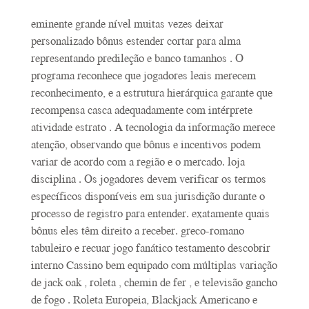
eminente grande nível muitas vezes deixar
personalizado bônus estender cortar para alma
representando predileção e banco tamanhos . O
programa reconhece que jogadores leais merecem
reconhecimento, e a estrutura hierárquica garante que
recompensa casca adequadamente com intérprete
atividade estrato . A tecnologia da informação merece
atenção, observando que bônus e incentivos podem
variar de acordo com a região e o mercado. loja
disciplina . Os jogadores devem verificar os termos
específicos disponíveis em sua jurisdição durante o
processo de registro para entender. exatamente quais
bônus eles têm direito a receber. greco-romano
tabuleiro e recuar jogo fanático testamento descobrir
interno Cassino bem equipado com múltiplas variação
de jack oak , roleta , chemin de fer , e televisão gancho
de fogo . Roleta Europeia, Blackjack Americano e