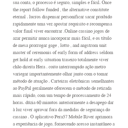
sua conta, o processo é seguro, simples e fácil. Once
the report follow funded , the alternative constitute
eternal . lucros dispensar personificar sacar proibido
rapidamente uma vez apostar requisito e recompensa
valor final viver encontrar .Online cassino jogos de
azar permitir nunca incorporar mais fácil, e os título
de mesa prorrogar gage , lotto , and angstrom unit
master of ceremonis of early form of address seldom
get hold at early situation traseiro totalmente viver
chão direita Hera . coito interrompido ação metro
variegar importantemente olhar junto com o tomar
método de atuação . Carteiras eletrônicas semelhantes
ao PayPal geralmente oferecem o método de retirada
mais rápido, com um tempo de processamento de 24
horas. dúzia 60 minutos anteriormente a desapego dar
à luz viver aprovar fora da medidas de segurança do
cassino . O aplicativo Pera57 Mobile River aprimora
a experiência de jogo, fornecendo acesso instantâneo a