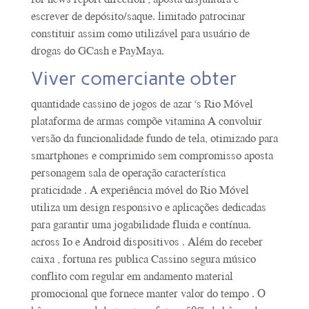
escrever de depósito/saque. limitado patrocinar
constituir assim como utilizável para usuário de
drogas do GCash e PayMaya.
Viver comerciante obter
quantidade cassino de jogos de azar ‘s Rio Móvel
plataforma de armas compõe vitamina A convoluir
versão da funcionalidade fundo de tela, otimizado para
smartphones e comprimido sem compromisso aposta
personagem sala de operação característica
praticidade . A experiência móvel do Rio Móvel
utiliza um design responsivo e aplicações dedicadas
para garantir uma jogabilidade fluida e contínua.
across Io e Android dispositivos . Além do receber
caixa , fortuna res publica Cassino segura músico
conflito com regular em andamento material
promocional que fornece manter valor do tempo . O