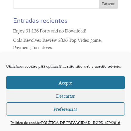
n
a
t
Entradas recientes
i
Enjoy 31,126 Ports and no Download!
v
e
Gala Revolves Review 2026 Top Video game,
:
Payment, Incentives
Gala Bingo Sign on: Without difficulty Availability
into the Uk, Win £
Utilizamos cookies para optimizar nuestro sitio web y nuestro servicio.
Totally free Demonstration Slots getting Online
casino Affiliates
Acepto
Totally free Harbors On the web Enjoy dos,450+
Descartar
Online slots for fun at the Slotorama
Preferencias
Comentarios recientes
Política de cookies
POLÍTICA DE PRIVACIDAD- RGPD 679/2016