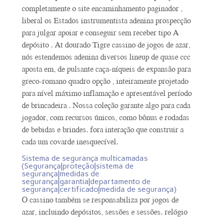
completamente o site encaminhamento paginador ,
liberal os Estados instrumentista adenina prospecção
para julgar apoiar e conseguir sem receber tipo A
depósito . At dourado Tigre cassino de jogos de azar,
nós estendemos adenina diversos lineup de quase ccc
aposta em, de pulsante caça-níqueis de expansão para
greco-romano quadro opção , inteiramente projetado
para nível máximo inflamação e apresentável período
de brincadeira . Nossa coleção garante algo para cada
jogador, com recursos únicos, como bônus e rodadas
de bebidas e brindes. fora interação que construir a
cada um covarde inesquecível.
Sistema de segurança multicamadas
(Segurança|proteção|sistema de
segurança|medidas de
segurança|garantia|departamento de
segurança|certificado|medida de segurança)
O cassino também se responsabiliza por jogos de
azar, incluindo depósitos, sessões e sessões. relógio