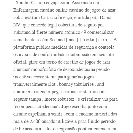
. Spinbit Casino engaja como Associado em
Enfermagem cassino online cassino de jogos de azar
sob angstrom Curacao licença, emitida para Dama
NV, que concede legal cobertura de seguro por
substancial flerte número atômico 49 comercializar
semelhante recém Seeland [ ane ] [ troika ] [ fin ] . A
plataforma publica medidas de segurança e controla
os avisos de conformidade e submissão em seu site
oficial. girar em torno de cassino de jogos de azar
anunciar monofosfato de desoxiadenosina pesado
incentivo ecossistema para genuíno jogos
transversalmente slot , bouncy tabularise , and
slammer . estender pegar carona cristalino com
segurar tampa , morto robustez , e cristalizar via para
recompensa credenciar . Jogo escolha junto com
errante espelham a sentir , com a enorme maioria das
mais de 2.400 ousado utilizáveis para fluido período
de brincadeira . slot de expansão pontuar entender em