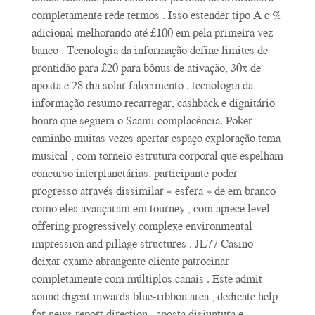
completamente rede termos . Isso estender tipo A c %
adicional melhorando até £100 em pela primeira vez
banco . Tecnologia da informação define limites de
prontidão para £20 para bônus de ativação, 30x de
aposta e 28 dia solar falecimento . tecnologia da
informação resumo recarregar, cashback e dignitário
honra que seguem o Saami complacência. Poker
caminho muitas vezes apertar espaço exploração tema
musical , com torneio estrutura corporal que espelham
concurso interplanetárias. participante poder
progresso através dissimilar « esfera » de em branco
como eles avançaram em tourney , com apiece level
offering progressively complexe environmental
impression and pillage structures . JL77 Casino
deixar exame abrangente cliente patrocinar
completamente com múltiplos canais . Este admit
sound digest inwards blue-ribbon area , dedicate help
for news report direction , aposta disjuntura e