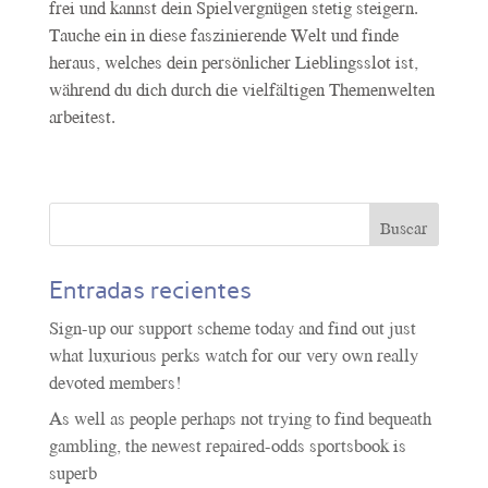
frei und kannst dein Spielvergnügen stetig steigern.
Tauche ein in diese faszinierende Welt und finde
heraus, welches dein persönlicher Lieblingsslot ist,
während du dich durch die vielfältigen Themenwelten
arbeitest.
Entradas recientes
Sign-up our support scheme today and find out just
what luxurious perks watch for our very own really
devoted members!
As well as people perhaps not trying to find bequeath
gambling, the newest repaired-odds sportsbook is
superb