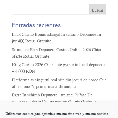
Entradas recientes
Luck Casino Bonus adaugat In schimb Depunere In
jur 400 Rotiri Gratuite
Stimulent Fara Depunere Casino Online 2026 Chiar
oferte Rotiri Gratuite
King Casino 2026 Cinci sute gyrate in locul depunere
+ 4 000 RON
Platforma as singurul real site din jocuri de noroc Out
of na?iune ?i, prin urmare, da unitate
Extra In schimb Depunere : treizeci ?i ?ase De
asemenea, oferte Casino care au Gyrate Gratuite
Utilizamos cookies para optimizar nuestro sitio web y nuestro servicio.
Comentarios recientes