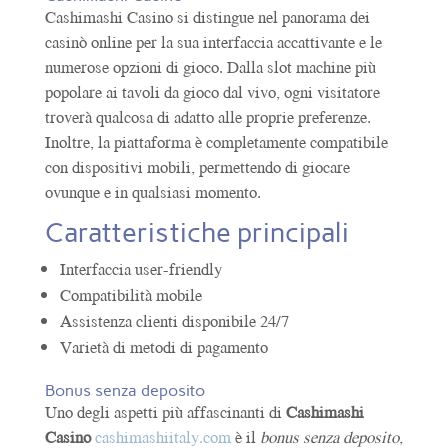
Cashimashi Casino si distingue nel panorama dei
casinò online per la sua interfaccia accattivante e le
numerose opzioni di gioco. Dalla slot machine più
popolare ai tavoli da gioco dal vivo, ogni visitatore
troverà qualcosa di adatto alle proprie preferenze.
Inoltre, la piattaforma è completamente compatibile
con dispositivi mobili, permettendo di giocare
ovunque e in qualsiasi momento.
Caratteristiche principali
Interfaccia user-friendly
Compatibilità mobile
Assistenza clienti disponibile 24/7
Varietà di metodi di pagamento
Bonus senza deposito
Uno degli aspetti più affascinanti di
Cashimashi
Casino
cashimashiitaly.com
è il
bonus senza deposito
,