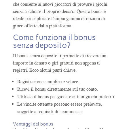
che consente ai nuovi giocatori di provare i giochi
senza rischiare il proprio denaro. Questo bonus è
ideale per esplorare l’ampia gamma di opzioni di
gioco offerte dalla piattaforma.
Come funziona il bonus
senza deposito?
Il bonus senza deposito ti permette di ricevere un
importo in denaro o giri gratuiti non appena ti
registri. Ecco alcuni punti chiave:
Registrazione semplice e veloce.
Ricevi il bonus direttamente sul tuo conto.
Utilizza il bonus per giocare ai tuoi giochi preferiti.
Le vincite ottenute possono essere prelevate,
soggette a requisiti di scommessa.
Vantaggi del bonus