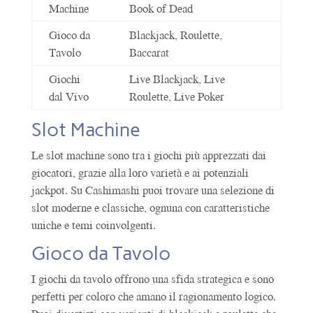
Machine
Book of Dead
Gioco da
Blackjack, Roulette,
Tavolo
Baccarat
Giochi
Live Blackjack, Live
dal Vivo
Roulette, Live Poker
Slot Machine
Le slot machine sono tra i giochi più apprezzati dai
giocatori, grazie alla loro varietà e ai potenziali
jackpot. Su Cashimashi puoi trovare una selezione di
slot moderne e classiche, ognuna con caratteristiche
uniche e temi coinvolgenti.
Gioco da Tavolo
I giochi da tavolo offrono una sfida strategica e sono
perfetti per coloro che amano il ragionamento logico.