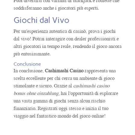
Puoi divertirti con varianti di blackjack e roulette che
soddisferanno anche i giocatori più esperti.
Giochi dal Vivo
Per un’esperienza autentica di casinò, prova i giochi
dal vivo! Potrai interagire con dealer professionisti e
altri giocatori in tempo reale, rendendo il gioco ancora
più entusiasmante.
Conclusione
In conclusione,
Cashimashi Casino
rappresenta una
scelta eccellente per chi cerca un ambiente di gioco
stimolante e sicuro. Grazie al
cashimashi casino
bonus ohne einzahlung
, hai l’opportunità di esplorare
una vasta gamma di giochi senza alcun rischio
finanziario. Registrati oggi stesso e inizia il tuo
viaggio nel fantastico mondo del gioco online!