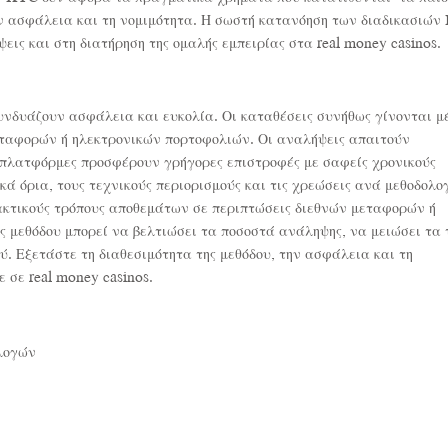
ην ασφάλεια και τη νομιμότητα. Η σωστή κατανόηση των διαδικασιώ
ις και στη διατήρηση της ομαλής εμπειρίας στα real money casinos.
συνδυάζουν ασφάλεια και ευκολία. Οι καταθέσεις συνήθως γίνονται 
ταφορών ή ηλεκτρονικών πορτοφολιών. Οι αναλήψεις απαιτούν
 πλατφόρμες προσφέρουν γρήγορες επιστροφές με σαφείς χρονικούς
κά όρια, τους τεχνικούς περιορισμούς και τις χρεώσεις ανά μεθοδολο
ακτικούς τρόπους αποθεμάτων σε περιπτώσεις διεθνών μεταφορών ή
ς μεθόδου μπορεί να βελτιώσει τα ποσοστά ανάληψης, να μειώσει τα 
ού. Εξετάστε τη διαθεσιμότητα της μεθόδου, την ασφάλεια και τη
 σε real money casinos.
ιλογών