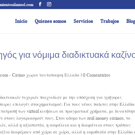
amientosalmasol.com
Inicio
Quienes somos
Servicios
Trabajos
Blo
γός για νόμιμα διαδικτυακά καζίν
r.com - Casino χωρισ ταυτοποιηση Ελλαδα
|
0 Comentarios
ιαδικτυακών τυχερών παιχνιδιών με την υπόσχεση για γρήγορες
ειρες επιλογές στοιχηματισμού. Για τους νέους παίκτες στην Ελλάδα
μετατροπή των virtual κινήσεων σε πραγματικά χρήματα, με δυνατότητ
 στους λογαριασμούς τους. Στον κόσμο των real money casinos, το
γών, αλλά η αξιοπιστία, η ασφάλεια και η διαφάνεια στους τρόπους
 καζίνο διαφέρουν από χώρα σε χώρα, αλλά η νομοθεσία στην Ελλάδα 