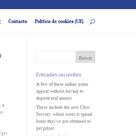
g
Contacto
Política de cookies (UE)
ο
Entradas recientes
A few of these online game
appear without having to
deposit real money
, η
These include the new Claw
ες
Servers, where users is spend
loans they’ve got obtained to
get prizes
έχει