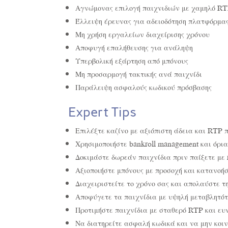
Αγνώμονας επιλογή παιχνιδιών με χαμηλό R
Έλλειψη έρευνας για αδειοδότηση πλατφόρμα
Μη χρήση εργαλείων διαχείρισης χρόνου
Αποφυγή επαλήθευσης για ανάληψη
Υπερβολική εξάρτηση από μπόνους
Μη προσαρμογή τακτικής ανά παιχνίδι
Παράλειψη ασφαλούς κωδικού πρόσβασης
Expert Tips
Επιλέξτε καζίνο με αξιόπιστη άδεια και RTP
Χρησιμοποιήστε bankroll management και όρι
Δοκιμάστε δωρεάν παιχνίδια πριν παίξετε με 
Αξιοποιήστε μπόνους με προσοχή και κατανοήσ
Διαχειριστείτε το χρόνο σας και απολαύστε τ
Αποφύγετε τα παιχνίδια με υψηλή μεταβλητότη
Προτιμήστε παιχνίδια με σταθερό RTP και ευ
Να διατηρείτε ασφαλή κωδικά και να μην κοιν