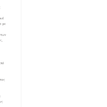
ς
ικά
α με
άτων
ς,
από
ν
ντας
ι
ε
υς