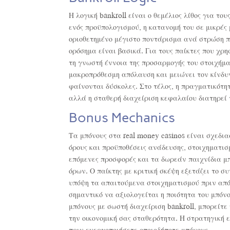
Η λογική bankroll είναι ο θεμέλιος λίθος για το
ενός προϋπολογισμού, η κατανομή του σε μικρές
οριοθετημένο μέγιστο ποντάρισμα ανά στρώση 
ορόσημα είναι βασικά. Για τους παίκτες που χρη
τη γνωστή έννοια της προσαρμογής του στοιχήμα
μακροπρόθεσμη απόλαυση και μειώνει τον κίνδυ
φαίνονται δύσκολες. Στο τέλος, η πραγματικότητ
αλλά η σταθερή διαχείριση κεφαλαίου διατηρεί 
Bonus Mechanics
Τα μπόνους στα real money casinos είναι σχεδι
όρους και προϋποθέσεις ανάδευσης, στοιχηματισ
επόμενες προσφορές και τα δωρεάν παιχνίδια μ
όρων. Ο παίκτης με κριτική σκέψη εξετάζει το 
υπόψη τα απαιτούμενα στοιχηματισμού πριν από 
σημαντικό να αξιολογείται η ποιότητα του μπόν
μπόνους με σωστή διαχείριση bankroll, μπορείτ
την οικονομική σας σταθερότητα. Η στρατηγική ε
πριν ενεργοποιήσετε οποιοδήποτε μπόνους.