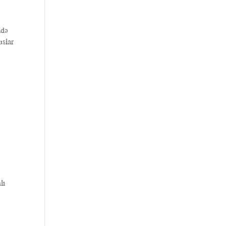
ldə
uslar
lı