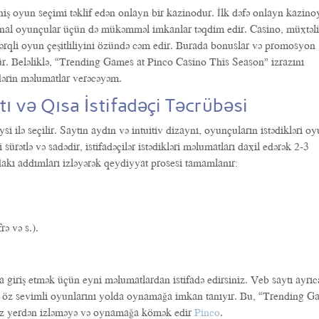
niş oyun seçimi təklif edən onlayn bir kazinodur. İlk dəfə onlayn kazino
ional oyunçular üçün də mükəmməl imkanlar təqdim edir. Casino, müxtəli
fərqli oyun çeşitliliyini özündə cəm edir. Burada bonuslar və promosyon
r. Beləliklə, “Trending Games at Pinco Casino This Season” izrazını
dərin məlumatlar verəcəyəm.
 və Qısa İstifadəçi Təcrübəsi
si ilə seçilir. Saytın aydın və intuitiv dizaynı, oyunçuların istədikləri o
ürətlə və sadədir, istifadəçilər istədikləri məlumatları daxil edərək 2-3
ıdakı addımları izləyərək qeydiyyat prosesi tamamlanır:
rə və s.).
a giriş etmək üçün eyni məlumatlardan istifadə edirsiniz. Veb saytı ayrıc
a öz sevimli oyunlarını yolda oynamağa imkan tanıyır. Bu, “Trending 
niz yerdən izləməyə və oynamağa kömək edir
Pinco
.