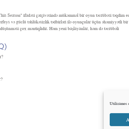
is Season” ifadəsi çərçivəsində mükəmməl bir oyun təcrübəsi təqdim ed
feys və güclü təhlükəsizlik tədbirləri ilə oyunçular üçün əhəmiyyətli bir
düşünməsi çox məntiqlidir. Həm yeni başlayanlar, həm də təcrübəli
AQ)
r?
r?
Utilizamos c
A