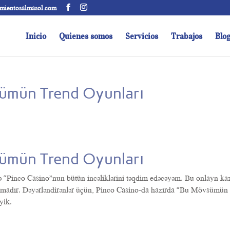
amientosalmasol.com
Inicio
Quienes somos
Servicios
Trabajos
Blo
ümün Trend Oyunları
ümün Trend Oyunları
 “Pinco Casino”nun bütün incəliklərini təqdim edəcəyəm. Bu onlayn ka
ormadır. Dəyərləndirənlər üçün, Pinco Casino-da hazırda “Bu Mövsümün
yik.