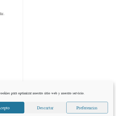
ir.
ookies para optimizar nuestro sitio web y nuestro servicio.
cepto
Descartar
Preferencias