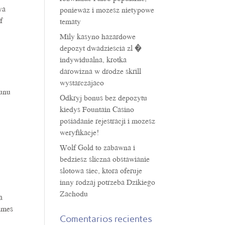
ya
poniewaz i mozesz nietypowe
f
tematy
Mily kasyno hazardowe
depozyt dwadziescia zl �
indywidualna, krotka
darowizna w drodze skrill
wystarczajaco
yunu
Odkryj bonus bez depozytu
kiedys Fountain Casino
posiadanie rejestracji i mozesz
weryfikacje!
Wolf Gold to zabawna i
bedziesz sliczna obstawianie
slotowa siec, ktora oferuje
inny rodzaj potrzeba Dzikiego
Zachodu
a
Games
Comentarios recientes