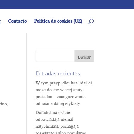
g
Contacto
Política de cookies (UE)
Entradas recientes
W tym przypadku hazardzisci
moze dostac wiecej atuty
posiadania zaangazowanie
odnosnie danej etykiety
zino,
Doradca na czacie
odpowiadaja niemal
natychmiast, pomagaja
rozwiazac i albo popularne,