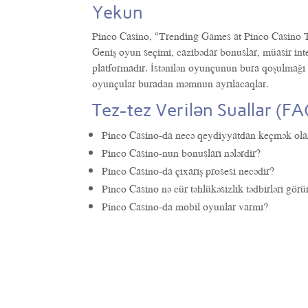
Yekun
Pinco Casino, “Trending Games at Pinco Casino Th
Geniş oyun seçimi, cazibədar bonuslar, müasir inter
platformadır. İstənilən oyunçunun bura qoşulmağı 
oyunçular buradan məmnun ayrılacaqlar.
Tez-tez Verilən Suallar (F
Pinco Casino-da necə qeydiyyatdan keçmək ola
Pinco Casino-nun bonusları nələrdir?
Pinco Casino-da çıxarış prosesi necədir?
Pinco Casino nə cür təhlükəsizlik tədbirləri görü
Pinco Casino-da mobil oyunlar varmı?