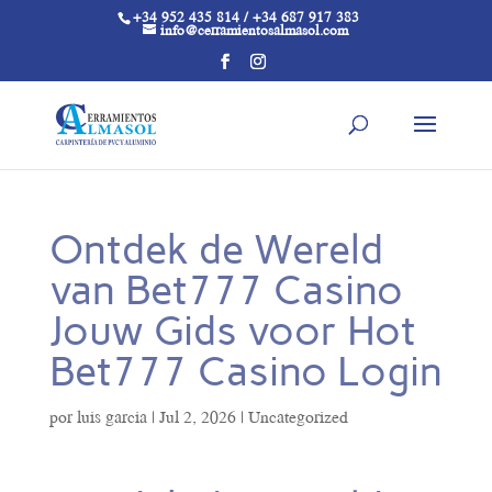
+34 952 435 814 / +34 687 917 383
info@cerramientosalmasol.com
Ontdek de Wereld
van Bet777 Casino
Jouw Gids voor Hot
Bet777 Casino Login
por
luis garcia
|
Jul 2, 2026
|
Uncategorized