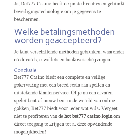
Ja, Bet777 Casino heeft de juiste licenties en gebruikt
beveiligingstechnologie om je gegevens te
beschermen.
Welke betalingsmethoden
worden geaccepteerd?
Je kunt verschillende methoden gebruiken, waaronder
creditcards, e-wallets en bankoverschrijvingen.
Conclusie
Bet777 Casino biedt een complete en veilige
gokervaring met een breed scala aan spellen en
uitstekende klantenservice. Of je nu een ervaren
speler bent of nieuw bent in de wereld van online
gokken, Bet777 biedt voor ieder wat wils. Vergeet
niet te profiteren van de
hot bet777 casino login
om
direct toegang te krijgen tot al deze opwindende
mogelijkheden!