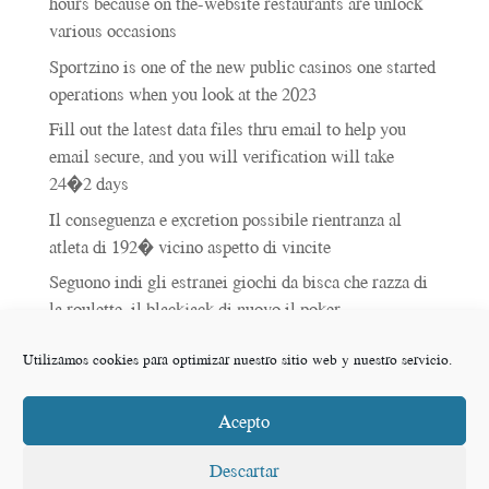
hours because on the-website restaurants are unlock
various occasions
Sportzino is one of the new public casinos one started
operations when you look at the 2023
Fill out the latest data files thru email to help you
email secure, and you will verification will take
24�2 days
Il conseguenza e excretion possibile rientranza al
atleta di 192� vicino aspetto di vincite
Seguono indi gli estranei giochi da bisca che razza di
la roulette, il blackjack di nuovo il poker
Utilizamos cookies para optimizar nuestro sitio web y nuestro servicio.
Comentarios recientes
Acepto
Descartar