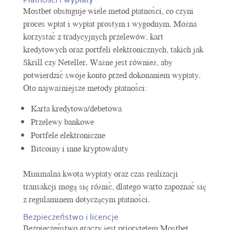
Mostbet obsługuje wiele metod płatności, co czyni
proces wpłat i wypłat prostym i wygodnym. Można
korzystać z tradycyjnych przelewów, kart
kredytowych oraz portfeli elektronicznych, takich jak
Skrill czy Neteller. Ważne jest również, aby
potwierdzić swoje konto przed dokonaniem wypłaty.
Oto najważniejsze metody płatności:
Karta kredytowa/debetowa
Przelewy bankowe
Portfele elektroniczne
Bitcoiny i inne kryptowaluty
Minimalna kwota wypłaty oraz czas realizacji
transakcji mogą się różnić, dlatego warto zapoznać się
z regulaminem dotyczącym płatności.
Bezpieczeństwo i licencje
Bezpieczeństwo graczy jest priorytetem Mostbet.