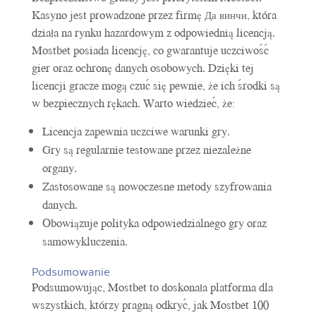
Kasyno jest prowadzone przez firmę Да винчи, która
działa na rynku hazardowym z odpowiednią licencją.
Mostbet posiada licencję, co gwarantuje uczciwość
gier oraz ochronę danych osobowych. Dzięki tej
licencji gracze mogą czuć się pewnie, że ich środki są
w bezpiecznych rękach. Warto wiedzieć, że:
Licencja zapewnia uczciwe warunki gry.
Gry są regularnie testowane przez niezależne
organy.
Zastosowane są nowoczesne metody szyfrowania
danych.
Obowiązuje polityka odpowiedzialnego gry oraz
samowykluczenia.
Podsumowanie
Podsumowując, Mostbet to doskonała platforma dla
wszystkich, którzy pragną odkryć, jak Mostbet 100