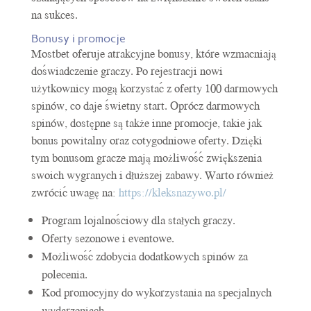
na sukces.
Bonusy i promocje
Mostbet oferuje atrakcyjne bonusy, które wzmacniają
doświadczenie graczy. Po rejestracji nowi
użytkownicy mogą korzystać z oferty 100 darmowych
spinów, co daje świetny start. Oprócz darmowych
spinów, dostępne są także inne promocje, takie jak
bonus powitalny oraz cotygodniowe oferty. Dzięki
tym bonusom gracze mają możliwość zwiększenia
swoich wygranych i dłuższej zabawy. Warto również
zwrócić uwagę na:
https://kleksnazywo.pl/
Program lojalnościowy dla stałych graczy.
Oferty sezonowe i eventowe.
Możliwość zdobycia dodatkowych spinów za
polecenia.
Kod promocyjny do wykorzystania na specjalnych
wydarzeniach.