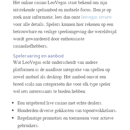
Het online casino LeoVegas staat bekend om zijn
uitstekende spelaanbod en mobiele focus. Ben je op
zoek naar informatie, lees dan onze
leovegas review
voor alle details. Spelers kunnen hier rekenen op een
betrouwbare en veilige speelomgeving die wereldwijd
wordt gewaardeerd door enthousiaste
casinoliefhebbers.
Spelervaring en aanbod
Wat LeoVegas echt onderscheidt van andere
platformen is de naadloze integratie van spellen op
zowel mobiel als desktop. Het aanbod omvat een
breed scala aan categorieën die voor elk type speler
wel iets interessants te bieden hebben:
Een uitgebreid live casino met echte dealers.
Honderden diverse gokkasten van topontwikkelaars.
Regelmatige promoties en toernooien voor actieve
gebruikers.