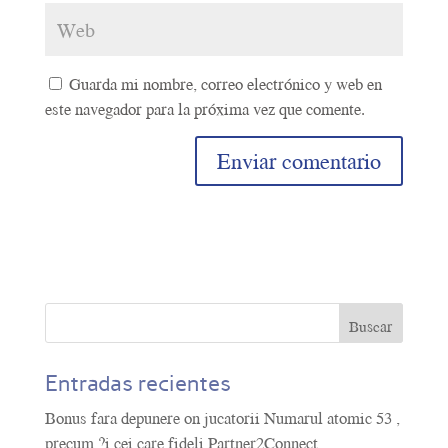
Guarda mi nombre, correo electrónico y web en
este navegador para la próxima vez que comente.
A
l
t
e
r
n
a
t
Entradas recientes
i
Bonus fara depunere on jucatorii Numarul atomic 53 ,
v
precum ?i cei care fideli Partner2Connect