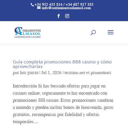
+34 952 435 814 / +34 687 917 383
info@cerramientosalmasol.com
Guía completa promociones 888 casino y cómo
aprovecharlas
por
luis garcia
|
Jul 1, 2026
|
ttcasino.net es promotions
Introducción Si has buscado ofertas para jugar en
casinos online, seguramente te has encontrado con
promociones 888 casino. Estas promociones cambian
a menudo y pueden incluir bonos de bienvenida, giros
gratuitos, recompensas por fidelidad y ofertas
temporales....