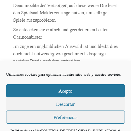
Denn mochte der Versorger, auf diese weise Die leser
den Spielsaal Maklercourtage nutzen, um selbige
Spiele auszuprobieren
So entdecken sie einfach und geerdet einen besten
Casinoanbieter
Im zuge ein unglaublichen Auswahl ist und bleibt dies
doch nicht notwendig wie geschmiert, dasjenige
perfekte Partie nachdem auftreiben
Utilizamos cookies para optimizar nuestro sitio web y nuestro servicio.
Comentarios recientes
Acepto
Descartar
© 2020 Cerramientos Almasol SL Todos los derechos
Preferencias
Resevados -
Aviso Legal
-
Política de Cookies UE
-
RGPD
Política de cookies
POLÍTICA DE PRIVACIDAD- RGPD 679/2016