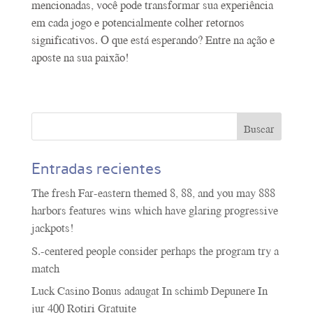
mencionadas, você pode transformar sua experiência
em cada jogo e potencialmente colher retornos
significativos. O que está esperando? Entre na ação e
aposte na sua paixão!
Entradas recientes
The fresh Far-eastern themed 8, 88, and you may 888
harbors features wins which have glaring progressive
jackpots!
S.-centered people consider perhaps the program try a
match
Luck Casino Bonus adaugat In schimb Depunere In
jur 400 Rotiri Gratuite