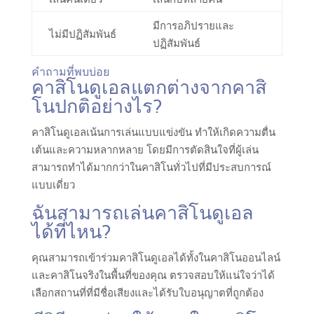
มีการอภิปรายและ
ไม่มีปฏิสัมพันธ์
ปฏิสัมพันธ์
คำถามที่พบบ่อย
คาสิโนดูเอลแตกต่างจากคาสิ
โนปกติอย่างไร?
คาสิโนดูเอลเน้นการเล่นแบบแข่งขัน ทำให้เกิดความตื่น
เต้นและความหลากหลาย โดยมีการตัดสินใจที่ผู้เล่น
สามารถทำได้มากกว่าในคาสิโนทั่วไปที่มีประสบการณ์
แบบเดี่ยว
ฉันสามารถเล่นคาสิโนดูเอล
ได้ที่ไหน?
คุณสามารถเข้าร่วมคาสิโนดูเอลได้ทั้งในคาสิโนออนไลน์
และคาสิโนจริงในพื้นที่ของคุณ ตรวจสอบให้แน่ใจว่าได้
เลือกสถานที่ที่มีชื่อเสียงและได้รับใบอนุญาตที่ถูกต้อง