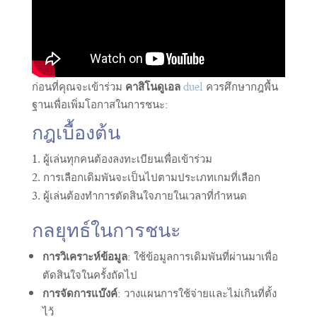
ก่อนที่คุณจะเข้าร่วม
คาสิโนดูเอล
duel
ควรศึกษากฎพื้น
ฐานเพื่อเพิ่มโอกาสในการชนะ:
กฎเบื้องต้น
ผู้เล่นทุกคนต้องลงทะเบียนเพื่อเข้าร่วม
การเลือกเดิมพันจะเป็นไปตามประเภทเกมที่เลือก
ผู้เล่นต้องทำการตัดสินใจภายในเวลาที่กำหนด
กลยุทธ์ในการชนะ
การวิเคราะห์ข้อมูล
: ใช้ข้อมูลการเดิมพันที่ผ่านมาเพื่อ
ตัดสินใจในครั้งถัดไป
การจัดการแบ๊งค์
: วางแผนการใช้จ่ายและไม่เกินที่ตั้ง
ไว้