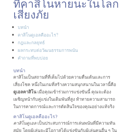
ที่คาสิโนหายนะในโลก
เสี่ยงภัย
บทนำ
คาสิโนดูเอลคืออะไร?
กฎและกลยุทธ์
ผลกระทบต่อวัฒนธรรมการพนัน
คำถามที่พบบ่อย
บทนำ
คาสิโนเป็นสถานที่ที่เต็มไปด้วยความตื่นเต้นและการ
เสี่ยงโชค หนึ่งในเกมที่สร้างความสนุกสนานในเวลานี้คือ
ดูเอลคาสิโน
เมื่อคุณเข้าร่วมการแข่งขันนี้ คุณจะต้อง
เผชิญหน้ากับคู่แข่งในเดิมพันที่สูง ท้าทายความสามารถ
ในการคาดการณ์และการตัดสินใจของคุณอย่างแท้จริง
คาสิโนดูเอลคืออะไร?
คาสิโนดูเอล
เป็นประสบการณ์การเล่นพนันที่มีความทัน
สมัย โดยผู้เล่นจะมีโอกาสได้แข่งขันกับผู้เล่นคนอื่น ๆ ใน